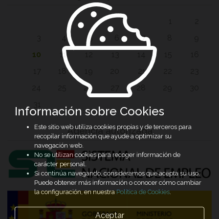
1
2
3
4
5
6
7
8
9
10
11
12
13
14
15
16
17
18
19
20
21
22
23
24
25
26
27
28
29
30
31
Información sobre Cookies
Este sitio web utiliza cookies propias y de terceros para
Agencia autorizada
recopilar información que ayude a optimizar su
navegación web.
No se utilizan cookies para recoger información de
carácter personal.
Si continúa navegando, consideramos que acepta su uso.
Puede obtener más información o conocer cómo cambiar
la configuración, en nuestra
Política de Cookies
.
Aceptar