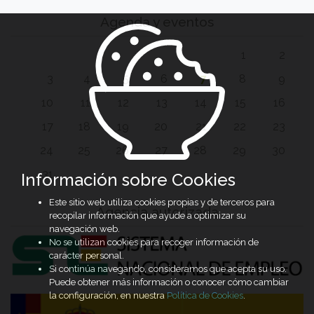
Agenda y eventos
1
2
3
4
5
6
7
8
9
10
11
12
13
14
15
16
17
18
19
20
21
22
23
24
25
26
27
28
29
30
31
Información sobre Cookies
Este sitio web utiliza cookies propias y de terceros para
Agencia autorizada
recopilar información que ayude a optimizar su
navegación web.
No se utilizan cookies para recoger información de
carácter personal.
Si continúa navegando, consideramos que acepta su uso.
Puede obtener más información o conocer cómo cambiar
la configuración, en nuestra
Política de Cookies
.