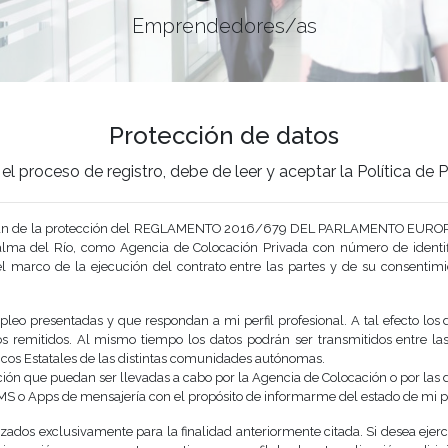
Emprendedores/as
Protección de datos
el proceso de registro, debe de leer y aceptar la Política de
o gozan de la protección del REGLAMENTO 2016/679 DEL PARLAMENTO EUROP
lma del Río, como Agencia de Colocación Privada con número de identifi
l marco de la ejecución del contrato entre las partes y de su consentimie
pleo presentadas y que respondan a mi perfil profesional. A tal efecto los
os remitidos. Al mismo tiempo los datos podrán ser transmitidos entre las
icos Estatales de las distintas comunidades autónomas.
ción que puedan ser llevadas a cabo por la Agencia de Colocación o por las
MS o Apps de mensajería con el propósito de informarme del estado de mi per
izados exclusivamente para la finalidad anteriormente citada. Si desea eje