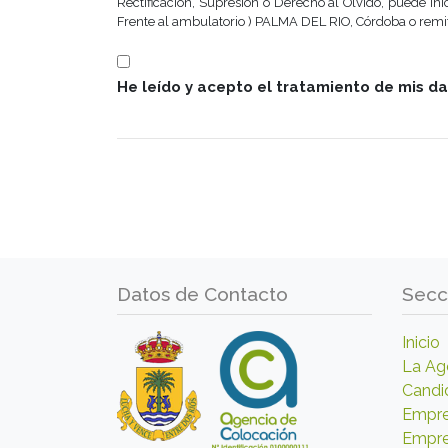
Rectificación, Supresión o Derecho al Olvido, puede inic
Frente al ambulatorio ) PALMA DEL RIO, Córdoba o remit
He leído y acepto el tratamiento de mis d
Datos de Contacto
Secc
Inicio
La Ag
Candi
Empre
Empr