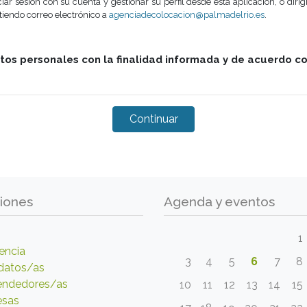
iar sesión con su cuenta y gestionar su perfil desde esta aplicación, o dirigi
iendo correo electrónico a
agenciadecolocacion@palmadelrio.es
.
atos personales con la finalidad informada y de acuerdo c
iones
Agenda y eventos
1
encia
3
4
5
6
7
8
datos/as
ndedores/as
10
11
12
13
14
15
esas