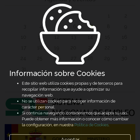
1
2
3
4
5
6
7
8
9
10
11
12
13
14
15
16
17
18
19
20
21
22
23
24
25
26
27
28
29
30
31
Información sobre Cookies
Este sitio web utiliza cookies propias y de terceros para
Agencia autorizada
recopilar información que ayude a optimizar su
navegación web.
No se utilizan cookies para recoger información de
carácter personal.
Si continúa navegando, consideramos que acepta su uso.
Puede obtener más información o conocer cómo cambiar
la configuración, en nuestra
Política de Cookies
.
Aceptar