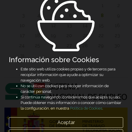
1
2
3
4
5
6
7
8
9
10
11
12
13
14
15
16
17
18
19
20
21
22
23
24
25
26
27
28
29
30
31
Información sobre Cookies
Este sitio web utiliza cookies propias y de terceros para
Agencia autorizada
recopilar información que ayude a optimizar su
navegación web.
No se utilizan cookies para recoger información de
carácter personal.
Si continúa navegando, consideramos que acepta su uso.
Puede obtener más información o conocer cómo cambiar
la configuración, en nuestra
Política de Cookies
.
Aceptar