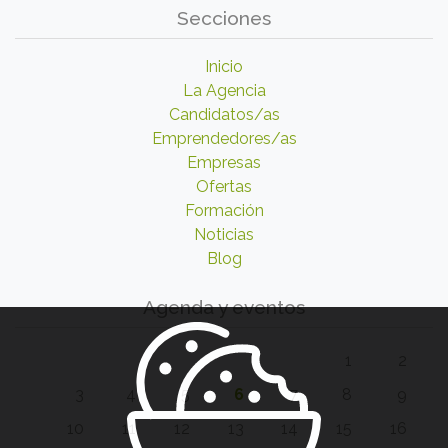
Secciones
Inicio
La Agencia
Candidatos/as
Emprendedores/as
Empresas
Ofertas
Formación
Noticias
Blog
Agenda y eventos
1
2
3
4
5
6
7
8
9
10
11
12
13
14
15
16