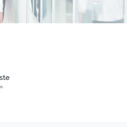
ste
es