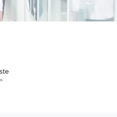
ste
es