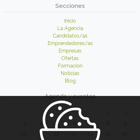
Secciones
Inicio
La Agencia
Candidatos/as
Emprendedores/as
Empresas
Ofertas
Formación
Noticias
Blog
Agenda y eventos
1
2
3
4
5
6
7
8
9
10
11
12
13
14
15
16