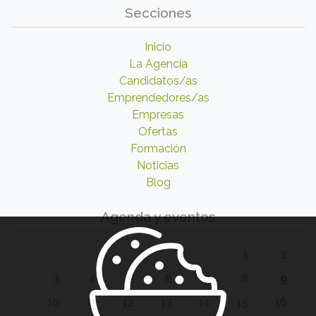
Secciones
Inicio
La Agencia
Candidatos/as
Emprendedores/as
Empresas
Ofertas
Formación
Noticias
Blog
Agenda y eventos
1
2
3
4
5
6
7
8
9
10
11
12
13
14
15
16