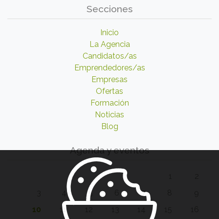
Secciones
Inicio
La Agencia
Candidatos/as
Emprendedores/as
Empresas
Ofertas
Formación
Noticias
Blog
Agenda y eventos
1
2
3
4
5
6
7
8
9
10
11
12
13
14
15
16