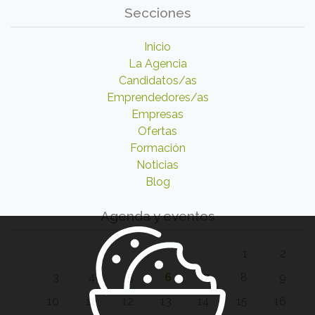
Secciones
Inicio
La Agencia
Candidatos/as
Emprendedores/as
Empresas
Ofertas
Formación
Noticias
Blog
Agenda y eventos
1
2
3
4
5
6
7
8
9
10
11
12
13
14
15
16