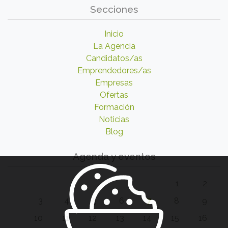
Secciones
Inicio
La Agencia
Candidatos/as
Emprendedores/as
Empresas
Ofertas
Formación
Noticias
Blog
Agenda y eventos
1
2
3
4
5
6
7
8
9
10
11
12
13
14
15
16