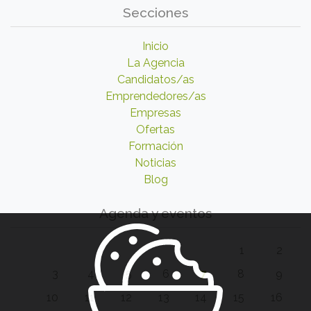
Secciones
Inicio
La Agencia
Candidatos/as
Emprendedores/as
Empresas
Ofertas
Formación
Noticias
Blog
Agenda y eventos
1
2
3
4
5
6
7
8
9
10
11
12
13
14
15
16