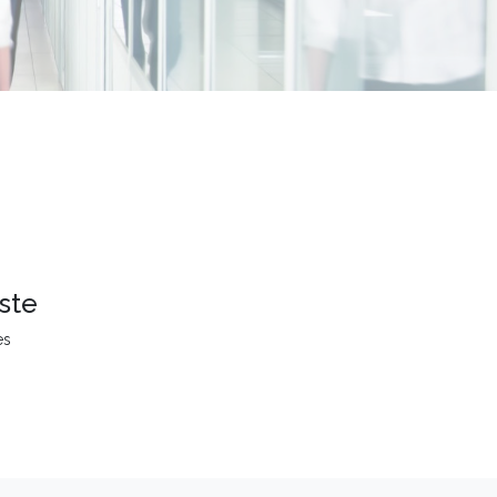
ste
es