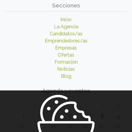
Secciones
Inicio
La Agencia
Candidatos/as
Emprendedores/as
Empresas
Ofertas
Formación
Noticias
Blog
Agenda y eventos
1
2
3
4
5
6
7
8
9
10
11
12
13
14
15
16