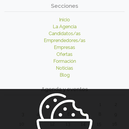
Secciones
Inicio
La Agencia
Candidatos/as
Emprendedores/as
Empresas
Ofertas
Formación
Noticias
Blog
Agenda y eventos
1
2
3
4
5
6
7
8
9
10
11
12
13
14
15
16