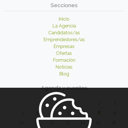
Secciones
Inicio
La Agencia
Candidatos/as
Emprendedores/as
Empresas
Ofertas
Formación
Noticias
Blog
Agenda y eventos
1
2
3
4
5
6
7
8
9
10
11
12
13
14
15
16