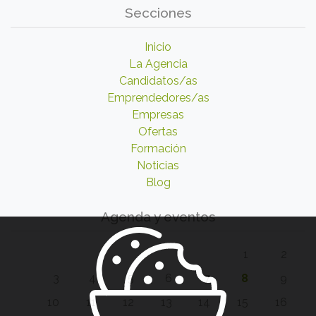
Secciones
Inicio
La Agencia
Candidatos/as
Emprendedores/as
Empresas
Ofertas
Formación
Noticias
Blog
Agenda y eventos
1
2
3
4
5
6
7
8
9
10
11
12
13
14
15
16