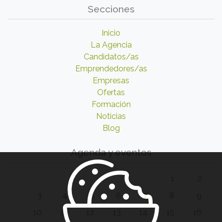
Secciones
Inicio
La Agencia
Candidatos/as
Emprendedores/as
Empresas
Ofertas
Formación
Noticias
Blog
Agenda y eventos
1
2
3
4
5
6
7
8
9
10
11
12
13
14
15
16