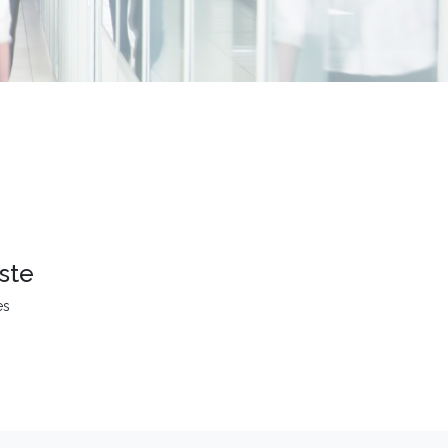
ste
es